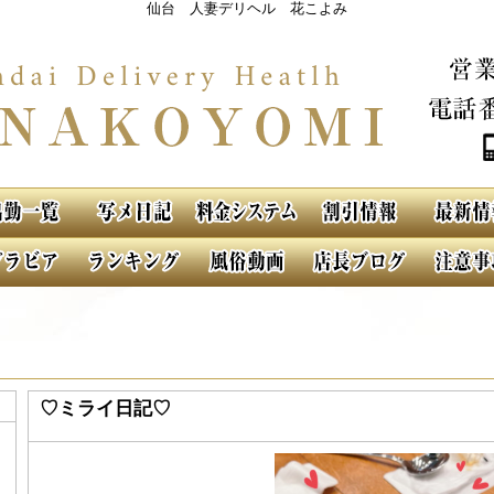
仙台 人妻デリヘル 花こよみ
♡ミライ日記♡