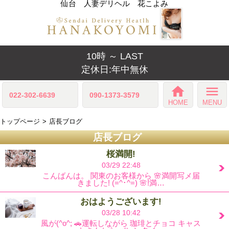
仙台 人妻デリヘル 花こよみ
10時 ～ LAST
定休日:年中無休
home
menu
022-302-6639
090-1373-3579
HOME
MENU
トップページ
店長ブログ
店長ブログ
桜満開!
03/29 22:48
こんばんは。 関東のお客様から 🌸満開写メ届
きました! (=^･^=) 🌸!満…
おはようございます!
03/28 10:42
風が(^o^; 🚗運転しながら 珈琲とチョコ キャス