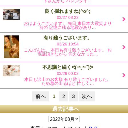
トさんから バレンタイ…
良く揺れますね(^o^;
03/27 08:22
おはようございます。 先日 東日本大震災より
前の 記憶に残る地震があり…
有り難うございます。
03/26 19:54
こんばんは。 本日も有り難うございます。 お
電話頂きながら 伺えなかった…
不思議と続くᕙ(⇀‸↼‶)ᕗ
03/26 00:02
本日も沢山のお客様 有り難うございました。
ため息の出るほど 忙しく…
前へ
1
2
3
次へ
過去記事へ