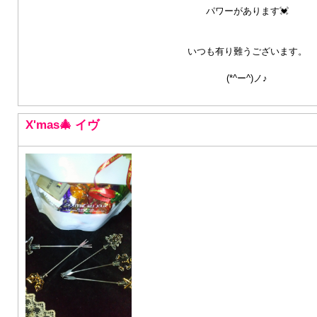
​​​​​パワーがあります💓
いつも有り難うございます。
(*^ー^)ノ♪
X'mas🎄 イヴ