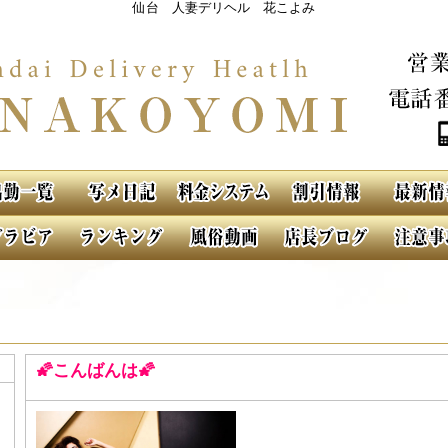
仙台 人妻デリヘル 花こよみ
🌠こんばんは🌠