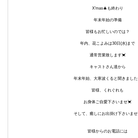
X'mas🎄も終わり
年末年始の準備
皆様もお忙しいのでは？
年内、花こよみは30日(水)まで
通常営業致します💓
キャストさん達から
年末年始、大寒波くると聞きました
皆様、くれぐれも
お身体ご自愛下さいませ💓
そして、癒しにお出掛け下さいませ
皆様からのお電話には