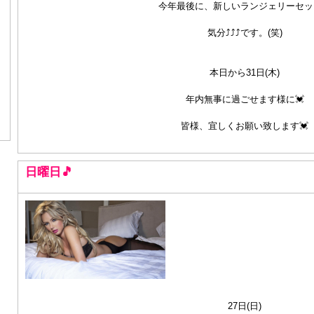
今年最後に、新しいランジェリーセッ
気分⤴⤴⤴です。(笑)
本日から31日(木)
年内無事に過ごせます様に💓
皆様、宜しくお願い致します💓
日曜日🎵
27日(日)