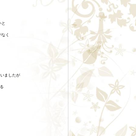
いと
がなく
まいましたが
る
。