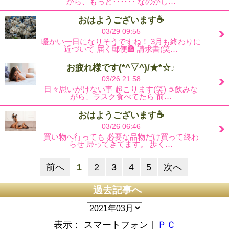
から、もっと‥‥‥ なのかし…
おはようございます☕
03/29 09:55
暖かい一日になりそうですね！ 3月も終わりに
近づいて 届く郵便🏣 請求書(笑…
お疲れ様です(*^▽^)/★*☆♪
03/26 21:58
日々思いがけない事 起こります(笑) ☕飲みな
がら、ラスク食べてたら 前…
おはようございます☕
03/26 06:46
買い物へ行っても 必要な品物だけ買って終わ
らせ 帰ってきてます。 歩く…
前へ
1
2
3
4
5
次へ
過去記事へ
表示： スマートフォン｜
ＰＣ