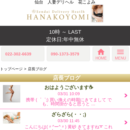
仙台 人妻デリヘル 花こよみ
10時 ～ LAST
定休日:年中無休
home
menu
022-302-6639
090-1373-3579
HOME
MENU
トップページ
店長ブログ
店長ブログ
おはようございます☕
03/31 10:09
携帯 (゜゜;) 買い換えの時期にきてまして で
も、時間掛かると思うと …
ざらざら(・・;)
03/30 11:45
こんにちは(〃^ー^〃) 黄砂 きてますね➰ これ