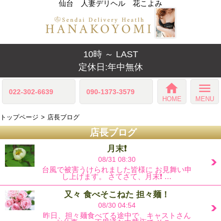
仙台 人妻デリヘル 花こよみ
10時 ～ LAST
定休日:年中無休
home
menu
022-302-6639
090-1373-3579
HOME
MENU
トップページ
店長ブログ
店長ブログ
月末❗
08/31 08:30
台風で被害うけられました皆様に お見舞い申
し上げます。 さてさて、月末❗ …
又々 食べそこねた 担々麺！
08/30 04:54
昨日、担々麺食べてる途中で、キャストさん