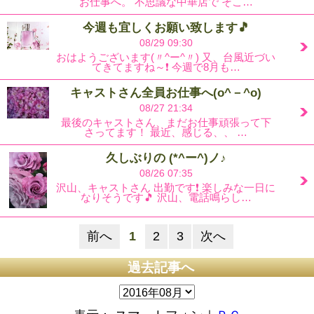
お仕事へ。 不思議な中華店で そこ…
今週も宜しくお願い致します🎵
08/29 09:30
おはようございます(〃^ー^〃) 又、台風近づい
てきてますね～❗ 今週で8月も…
キャストさん全員お仕事へ(o^－^o)
08/27 21:34
最後のキャストさん、まだお仕事頑張って下
さってます！ 最近、感じる、、 …
久しぶりの (*^ー^)ノ♪
08/26 07:35
沢山、キャストさん 出勤です❗ 楽しみな一日に
なりそうです🎵 沢山、電話鳴らし…
前へ
1
2
3
次へ
過去記事へ