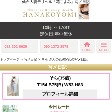
仙台人妻デリヘル「花こよみ」写メ日記
10時 ～ LAST
定休日:年中無休
home
menu
022-302-6639
090-1373-3579
HOME
MENU
トップページ
写メ日記
そら さんの26/05/26の写メ日記
写メ日記
そら(35歳)
T154 B75(B) W53 H83
プロフィール詳細
今日も一日