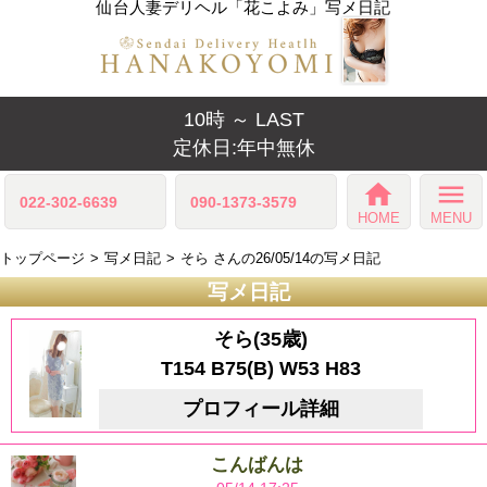
仙台人妻デリヘル「花こよみ」写メ日記
10時 ～ LAST
定休日:年中無休
home
menu
022-302-6639
090-1373-3579
HOME
MENU
トップページ
写メ日記
そら さんの26/05/14の写メ日記
写メ日記
そら(35歳)
T154 B75(B) W53 H83
プロフィール詳細
こんばんは