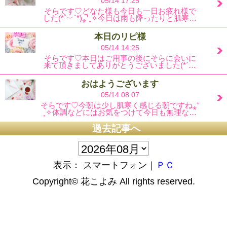
05/14 17:25
そらです♡どなた様も今日も一日お疲れ様で
した(*´︶`*)⁎⁺˳✧今日は雨も降ったりと肌寒…
本日のリピ様
05/14 14:25
そらです♡本日はご用事の後にそらに会いに
来て頂きましてありがとうございました(*´…
おはようございます
05/14 08:07
そらです♡今朝は少し肌寒く感じる朝ですね⁎⁺
˳✧体調などにはお気をつけて今日も無理な…
過去記事へ
表示： スマートフォン｜
ＰＣ
Copyright©
花こよみ
All rights reserved.