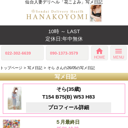
仙台人妻デリヘル「花こよみ」写メ日記
10時 ～ LAST
定休日:年中無休
home
menu
022-302-6639
090-1373-3579
HOME
MENU
トップページ
写メ日記
そら さんの26/05の写メ日記
写メ日記
そら(35歳)
T154 B75(B) W53 H83
プロフィール詳細
５月最終日