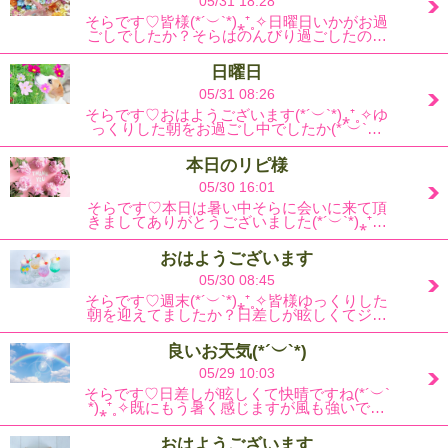
05/31 18:28
そらです♡皆様(*´︶`*)⁎⁺˳✧日曜日いかがお過
ごしでしたか？そらはのんびり過ごしたの…
日曜日
05/31 08:26
そらです♡おはようございます(*´︶`*)⁎⁺˳✧ゆ
っくりした朝をお過ごし中でしたか(*´︶`…
本日のリピ様
05/30 16:01
そらです♡本日は暑い中そらに会いに来て頂
きましてありがとうございました(*´︶`*)⁎⁺…
おはようございます
05/30 08:45
そらです♡週末(*´︶`*)⁎⁺˳✧皆様ゆっくりした
朝を迎えてましたか？日差しが眩しくてジ…
良いお天気(*´︶`*)
05/29 10:03
そらです♡日差しが眩しくて快晴ですね(*´︶`
*)⁎⁺˳✧既にもう暑く感じますが風も強いで…
おはようございます