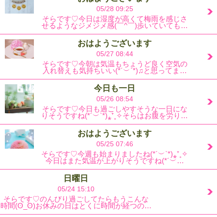
05/28 09:25
そらです♡今日は湿度が高くて梅雨を感じさ
せるようなジメジメ感(￣^￣)歩いていても…
おはようございます
05/27 08:44
そらです♡今朝は気温もちょうど良く空気の
入れ替えも気持ちいい(*´︶`*)♫と思ってま…
今日も一日
05/26 08:54
そらです♡今日も過ごしやすそうな一日にな
りそうですね(*´︶`*)⁎⁺˳✧そらはお腹を労り…
おはようございます
05/25 07:46
そらです♡今週も始まりましたね(*´︶`*)⁎⁺˳✧
今日はまた気温が上がりそうですね(*´︶…
日曜日
05/24 15:10
そらです♡のんびり過ごしてたらもうこんな
時間(ʘ_ʘ)お休みの日はとくに時間が経つの…