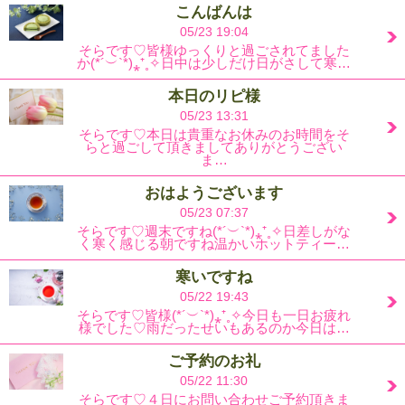
こんばんは
05/23 19:04
そらです♡皆様ゆっくりと過ごされてました
か(*´︶`*)⁎⁺˳✧日中は少しだけ日がさして寒…
本日のリピ様
05/23 13:31
そらです♡本日は貴重なお休みのお時間をそ
らと過ごして頂きましてありがとうござい
ま…
おはようございます
05/23 07:37
そらです♡週末ですね(*´︶`*)⁎⁺˳✧日差しがな
く寒く感じる朝ですね温かいホットティー…
寒いですね
05/22 19:43
そらです♡皆様(*´︶`*)⁎⁺˳✧今日も一日お疲れ
様でした♡雨だったせいもあるのか今日は…
ご予約のお礼
05/22 11:30
そらです♡４日にお問い合わせご予約頂きま