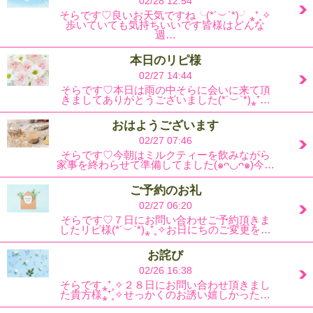
02/28 12:54
そらです♡良いお天気ですね╰(*´︶`*)╯⁎⁺˳✧
歩いていても気持ちいいです皆様はどんな
週…
本日のリピ様
02/27 14:44
そらです♡本日は雨の中そらに会いに来て頂
きましてありがとうございました(*´︶`*)⁎⁺…
おはようございます
02/27 07:46
そらです♡今朝はミルクティーを飲みながら
家事を終わらせて準備してました(๑ᴖ◡ᴖ๑)今…
ご予約のお礼
02/27 06:20
そらです♡７日にお問い合わせご予約頂きま
したリピ様(*´︶`*)⁎⁺˳✧お日にちのご変更を…
お詫び
02/26 16:38
そらです⁎⁺˳✧２８日にお問い合わせ頂きまし
た貴方様⁎⁺˳✧せっかくのお誘い嬉しかった…