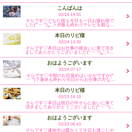
こんばんは
02/24 19:55
そらです♡どなた様も今日も一日お疲れ様で
した(*´︶`*)⁎⁺˳✧夕飯も終わりテレビを観な…
本日のリピ様
02/24 13:30
そらです♡本日はお仕事の後会いに来て頂き
ましてありがとうございました(*´︶`*)⁎⁺˳✧…
おはようございます
02/24 07:17
そらです♡今朝のお目覚めはいかがですか(*
´︶`*)？連休も終わり今日からお仕事の方な…
本日のリピ様
02/23 14:10
そらです♡本日は祝日の中そらに会いに来て
頂きましてありがとうございました(*´︶`*)…
おはようございます
02/23 06:43
そらです♡連休中は暖かくて今日も過ごしや