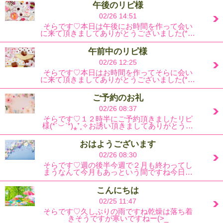
午後のリピ様
02/26 14:51
そらです♡本日は午後にお時間を作って会い
に来て頂きましてありがとうございました(*…
午前中のリピ様
02/26 12:25
そらです♡本日はお時間を作ってそらに会い
に来て頂きましてありがとうございました(*…
ご予約のお礼
02/26 08:37
そらです♡１２時半にご予約頂きましたリピ
様(*´︶`*)⁎⁺˳✧お誘い頂きましてありがとう…
おはようございます
02/26 08:30
そらです♡週の後半今週で２月も終わってし
まうなんて今月もあっという間ですね今日…
こんにちは
02/25 11:47
そらです♡久しぶりの雨ですね乾燥は落ち着
きそうですが寒いですねー(>_