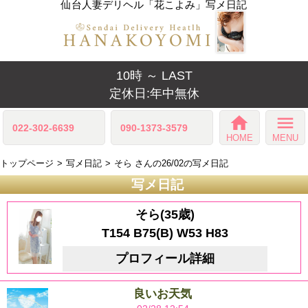
仙台人妻デリヘル「花こよみ」写メ日記
10時 ～ LAST
定休日:年中無休
home
menu
022-302-6639
090-1373-3579
HOME
MENU
トップページ
写メ日記
そら さんの26/02の写メ日記
写メ日記
そら(35歳)
T154 B75(B) W53 H83
プロフィール詳細
良いお天気